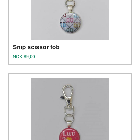
Snip scissor fob
Pris
NOK
89,00