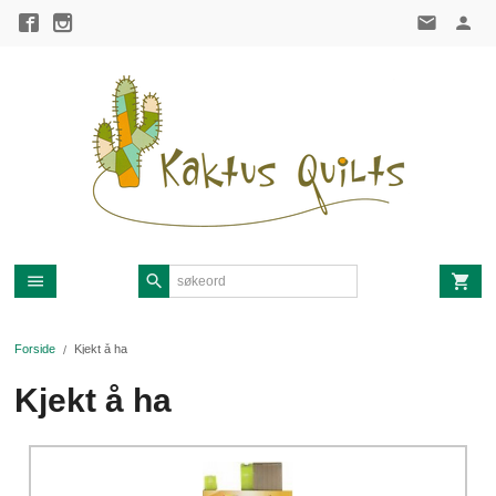
Gå
til
innholdet
Forside
Kjekt å ha
Kjekt å ha