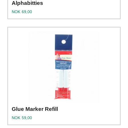
Alphabitties
Pris
NOK
69,00
Glue Marker Refill
Pris
NOK
59,00