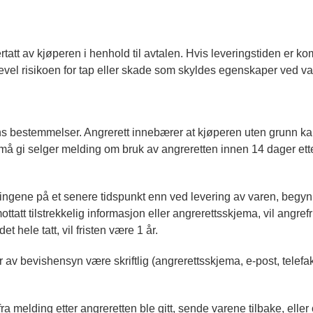
tatt av kjøperen i henhold til avtalen. Hvis leveringstiden er kom
kevel risikoen for tap eller skade som skyldes egenskaper ved va
s bestemmelser. Angrerett innebærer at kjøperen uten grunn kan 
må gi selger melding om bruk av angreretten innen 14 dager ett
gene på et senere tidspunkt enn ved levering av varen, begynn
tt tilstrekkelig informasjon eller angrerettsskjema, vil angrefri
 hele tatt, vil fristen være 1 år.
r av bevishensyn være skriftlig (angrerettsskjema, e-post, tele
 melding etter angreretten ble gitt, sende varene tilbake, elle