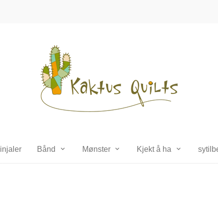
injaler
Bånd
Mønster
Kjekt å ha
sytil