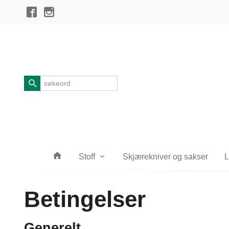
Gå
Lukk
til
innholdet
Produkter
Stoff
Skjærekniver og sakser
L
Betingelser
Generelt