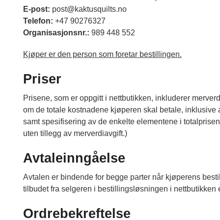
E-post:
post@kaktusquilts.no
Telefon:
+47 90276327
Organisasjonsnr.:
989 448 552
Kjøper er den person som foretar bestillingen.
Priser
Prisene, som er oppgitt i nettbutikken, inkluderer merverd
om de totale kostnadene kjøperen skal betale, inklusive al
samt spesifisering av de enkelte elementene i totalprisen, 
uten tillegg av merverdiavgift.)
Avtaleinngåelse
Avtalen er bindende for begge parter når kjøperens bestilli
tilbudet fra selgeren i bestillingsløsningen i nettbutikken e
Ordrebekreftelse