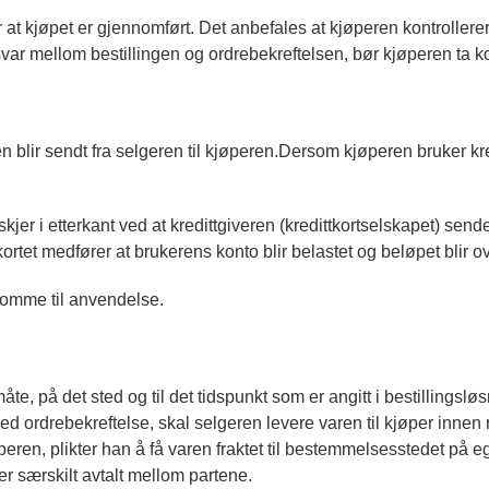
r at kjøpet er gjennomført. Det anbefales at kjøperen kontroller
msvar mellom bestillingen og ordrebekreftelsen, bør kjøperen ta 
n blir sendt fra selgeren til kjøperen.Dersom kjøperen bruker kre
t skjer i etterkant ved at kredittgiveren (kredittkortselskapet) se
kortet medfører at brukerens konto blir belastet og beløpet blir o
 komme til anvendelse.
te, på det sted og til det tidspunkt som er angitt i bestillingslø
d ordrebekreftelse, skal selgeren levere varen til kjøper innen ri
peren, plikter han å få varen fraktet til bestemmelsesstedet på eg
 særskilt avtalt mellom partene.