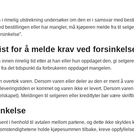
 i rimelig utstrekning undersøker om den er i samsvar med bestil
 bestillingen eller har mangler, må kjøperen melde fra til selg
rsinkelse”.
st for å melde krav ved forsinkels
nnen rimelig tid etter at han eller hun oppdaget den, gi selger
 fra det tidspunkt da forbrukeren oppdaget mangelen.
n overtok varen. Dersom varen eller deler av den er ment å vare 
at leveringstiden er kommet og varen ikke er levert. Dersom varen
lskapet). Meldingen til selgeren eller kredittyter bør være skriftli
inkelse
sent i henhold til avtalen mellom partene, og dette ikke skyldes 
er omstendighetene holde kjøpesummen tilbake, kreve oppfyllelse