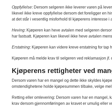
Oppfyllelse
: Dersom selgeren ikke leverer varen på leveri
likevel ikke kreve oppfyllelse dersom det foreligger en h
at det står i vesentlig misforhold til kjøperens interesse i
Heving
: Kjøperen kan heve avtalen med selgeren dersom f
har fastsatt. Kjøperen kan likevel ikke heve avtalen mens 
Erstatning
: Kjøperen kan videre kreve erstatning for tap h
Kjøperen må melde krav til selgeren ved reklamasjon jf.
Kjøperens rettigheter ved man
Dersom varen har en mangel og dette ikke skyldes kjøperen
omstendighetene holde kjøpesummen tilbake, velge mellom
Retting eller omlevering: Dersom varen har en mangel, k
krav dersom gjennomføringen av kravet er umulig eller v