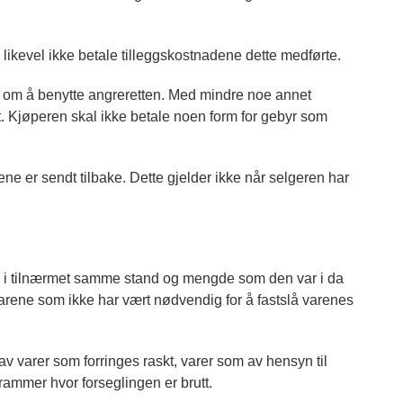
likevel ikke betale tilleggskostnadene dette medførte.
g om å benytte angreretten. Med mindre noe annet
t. Kjøperen skal ikke betale noen form for gebyr som
ene er sendt tilbake. Dette gjelder ikke når selgeren har
ren i tilnærmet samme stand og mengde som den var i da
arene som ikke har vært nødvendig for å fastslå varenes
av varer som forringes raskt, varer som av hensyn til
rammer hvor forseglingen er brutt.