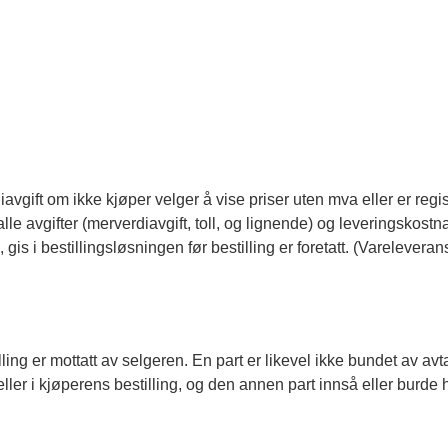
iavgift om ikke kjøper velger å vise priser uten mva eller er regi
le avgifter (merverdiavgift, toll, og lignende) og leveringskostn
gis i bestillingsløsningen før bestilling er foretatt. (Varelevera
ng er mottatt av selgeren. En part er likevel ikke bundet av avtal
ller i kjøperens bestilling, og den annen part innså eller burde ha 