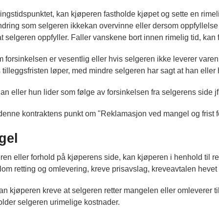
ngstidspunktet, kan kjøperen fastholde kjøpet og sette en rimelig
indring som selgeren ikkekan overvinne eller dersom oppfyllelse
 at selgeren oppfyller. Faller vanskene bort innen rimelig tid, kan
orsinkelsen er vesentlig eller hvis selgeren ikke leverer varen 
tilleggsfristen løper, med mindre selgeren har sagt at han eller h
an eller hun lider som følge av forsinkelsen fra selgerens side j
 denne kontraktens punkt om "Reklamasjon ved mangel og frist fo
gel
 eller forhold på kjøperens side, kan kjøperen i henhold til reg
 retting og omlevering, kreve prisavslag, kreveavtalen hevet o
an kjøperen kreve at selgeren retter mangelen eller omleverer 
older selgeren urimelige kostnader.