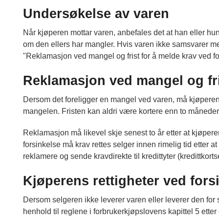
Undersøkelse av varen
Når kjøperen mottar varen, anbefales det at han eller hun
om den ellers har mangler. Hvis varen ikke samsvarer med
"Reklamasjon ved mangel og frist for å melde krav ved fo
Reklamasjon ved mangel og fri
Dersom det foreligger en mangel ved varen, må kjøperen i
mangelen. Fristen kan aldri være kortere enn to måneder
Reklamasjon må likevel skje senest to år etter at kjøpere
forsinkelse må krav rettes selger innen rimelig tid etter 
reklamere og sende kravdirekte til kredittyter (kredittkortse
Kjøperens rettigheter ved fors
Dersom selgeren ikke leverer varen eller leverer den for 
henhold til reglene i forbrukerkjøpslovens kapittel 5 ett