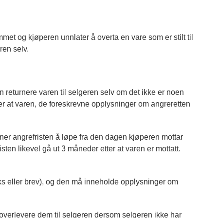
met og kjøperen unnlater å overta en vare som er stilt til
ren selv.
returnere varen til selgeren selv om det ikke er noen
er at varen, de foreskrevne opplysninger om angreretten
er angrefristen å løpe fra den dagen kjøperen mottar
sten likevel gå ut 3 måneder etter at varen er mottatt.
faks eller brev), og den må inneholde opplysninger om
r overlevere dem til selgeren dersom selgeren ikke har