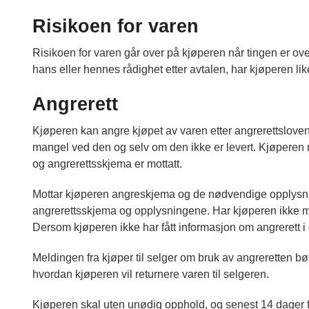
Risikoen for varen
Risikoen for varen går over på kjøperen når tingen er over
hans eller hennes rådighet etter avtalen, har kjøperen li
Angrerett
Kjøperen kan angre kjøpet av varen etter angrerettsloven
mangel ved den og selv om den ikke er levert. Kjøperen 
og angrerettsskjema er mottatt.
Mottar kjøperen angreskjema og de nødvendige opplysnin
angrerettsskjema og opplysningene. Har kjøperen ikke motta
Dersom kjøperen ikke har fått informasjon om angrerett i det
Meldingen fra kjøper til selger om bruk av angreretten bø
hvordan kjøperen vil returnere varen til selgeren.
Kjøperen skal uten unødig opphold, og senest 14 dager fra