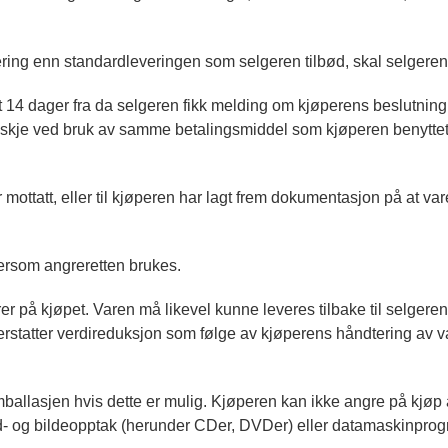
ring enn standardleveringen som selgeren tilbød, skal selgeren 
t 14 dager fra da selgeren fikk melding om kjøperens beslutnin
en skje ved bruk av samme betalingsmiddel som kjøperen benytte
 mottatt, eller til kjøperen har lagt frem dokumentasjon på at var
rsom angreretten brukes.
er på kjøpet. Varen må likevel kunne leveres tilbake til selge
erstatter verdireduksjon som følge av kjøperens håndtering av v
mballasjen hvis dette er mulig. Kjøperen kan ikke angre på kjøp 
 lyd- og bildeopptak (herunder CDer, DVDer) eller datamaskinprog