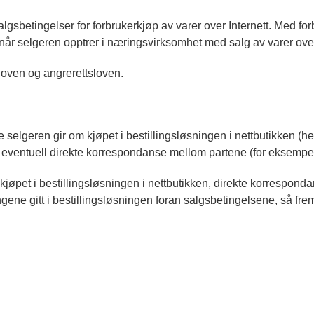
gsbetingelser for forbrukerkjøp av varer over Internett. Med for
år selgeren opptrer i næringsvirksomhet med salg av varer over 
sloven og angrerettsloven.
selgeren gir om kjøpet i bestillingsløsningen i nettbutikken (
), eventuell direkte korrespondanse mellom partene (for eksempe
jøpet i bestillingsløsningen i nettbutikken, direkte korrespond
ne gitt i bestillingsløsningen foran salgsbetingelsene, så fremt