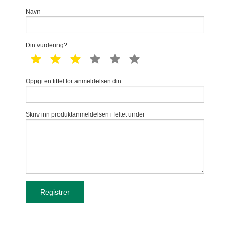
Navn
Din vurdering?
1 star
2 star
3 star
4 star
5 star
6 star
Oppgi en tittel for anmeldelsen din
Skriv inn produktanmeldelsen i feltet under