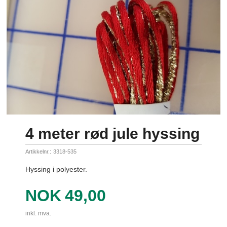
4 meter rød jule hyssing
Artikkelnr.:
3318-535
Hyssing i polyester.
Pris
NOK
49,00
inkl. mva.