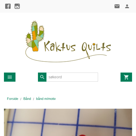
Gå
til
innholdet
Forside
Bånd
bånd m/motiv