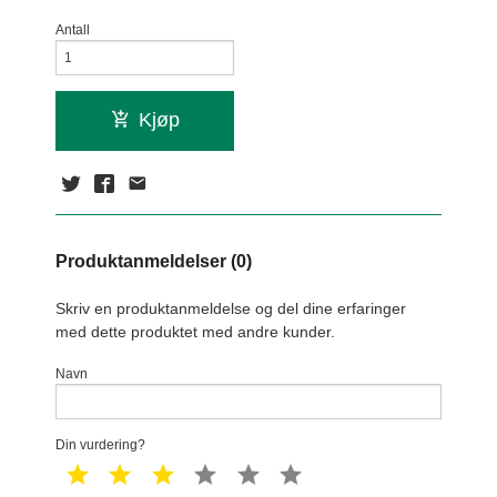
Antall
Kjøp
Produktanmeldelser (0)
Skriv en produktanmeldelse og del dine erfaringer
med dette produktet med andre kunder.
Navn
Din vurdering?
1 star
2 star
3 star
4 star
5 star
6 star