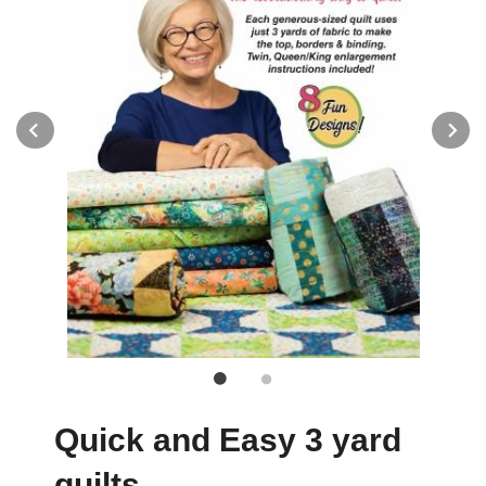
Prev
N
Quick and Easy 3 yard
quilts