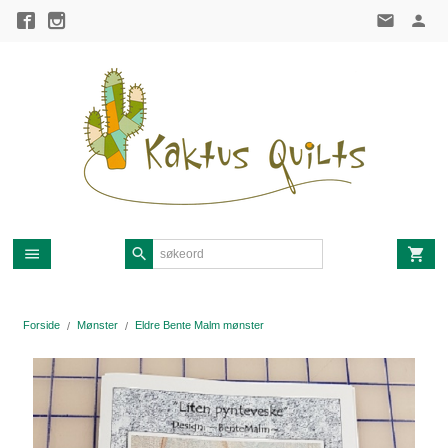
Gå
til
innholdet
Forside
Mønster
Eldre Bente Malm mønster