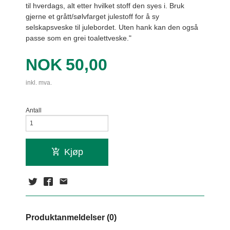
til hverdags, alt etter hvilket stoff den syes i. Bruk
gjerne et grått/sølvfarget julestoff for å sy
selskapsveske til julebordet. Uten hank kan den også
passe som en grei toalettveske."
Pris
NOK
50,00
inkl. mva.
Antall
Kjøp
Produktanmeldelser (0)