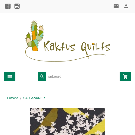
Gå
til
innholdet
Forside
SALGSVARER