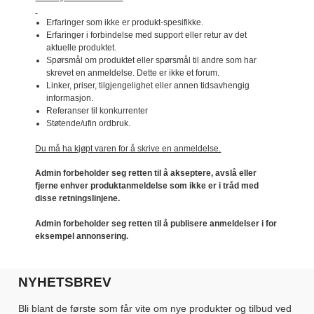
Erfaringer som ikke er produkt-spesifikke.
Erfaringer i forbindelse med support eller retur av det
aktuelle produktet.
Spørsmål om produktet eller spørsmål til andre som har
skrevet en anmeldelse. Dette er ikke et forum.
Linker, priser, tilgjengelighet eller annen tidsavhengig
informasjon.
Referanser til konkurrenter
Støtende/ufin ordbruk.
Du må ha kjøpt varen for å skrive en anmeldelse.
Admin forbeholder seg retten til å akseptere, avslå eller
fjerne enhver produktanmeldelse som ikke er i tråd med
disse retningslinjene.
Admin forbeholder seg retten til å publisere anmeldelser i for
eksempel annonsering.
NYHETSBREV
Bli blant de første som får vite om nye produkter og tilbud ved