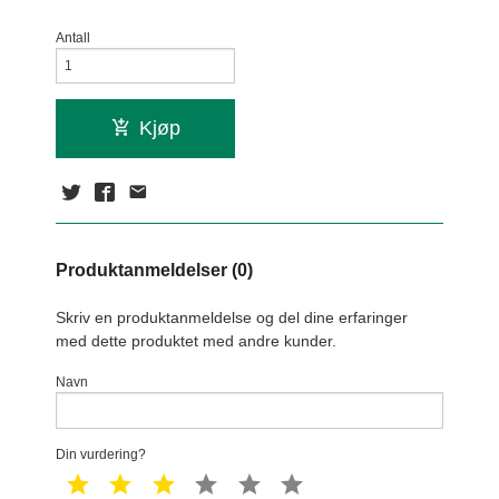
Antall
Kjøp
Produktanmeldelser (0)
Skriv en produktanmeldelse og del dine erfaringer
med dette produktet med andre kunder.
Navn
Din vurdering?
1 star
2 star
3 star
4 star
5 star
6 star