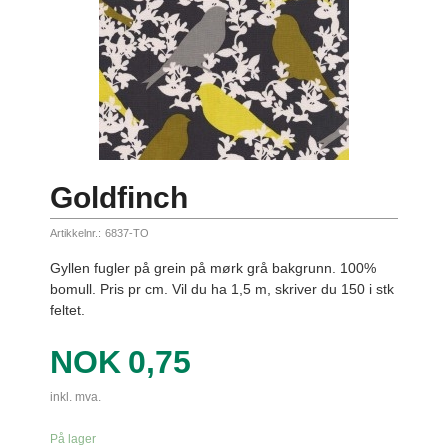
Goldfinch
Artikkelnr.:
6837-TO
Gyllen fugler på grein på mørk grå bakgrunn. 100%
bomull. Pris pr cm. Vil du ha 1,5 m, skriver du 150 i stk
feltet.
Pris
NOK
0,75
inkl. mva.
På lager