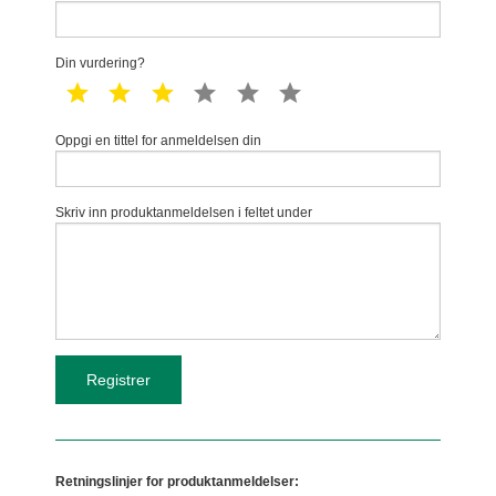
Din vurdering?
1 star
2 star
3 star
4 star
5 star
6 star
Oppgi en tittel for anmeldelsen din
Skriv inn produktanmeldelsen i feltet under
Retningslinjer for produktanmeldelser: