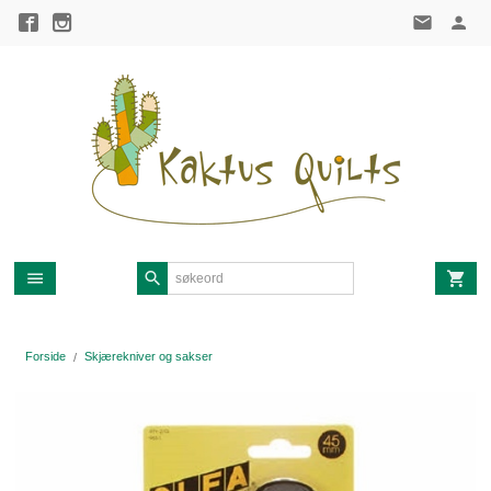
Gå
til
innholdet
Forside
Skjærekniver og sakser