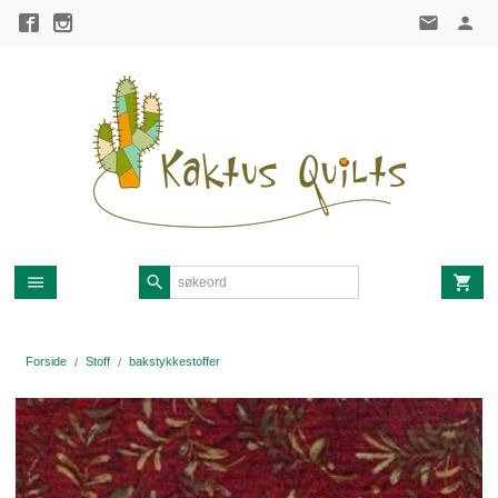
Gå
til
innholdet
Forside
Stoff
bakstykkestoffer