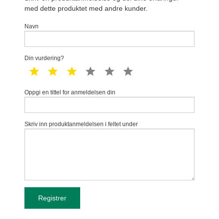
med dette produktet med andre kunder.
Navn
Din vurdering?
1 star
2 star
3 star
4 star
5 star
6 star
Oppgi en tittel for anmeldelsen din
Skriv inn produktanmeldelsen i feltet under