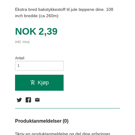
Ekstra bred bakstykkestoff til jule teppene dine. 108
inch bredde (ca 260m)
Pris
NOK
2,39
inkl. mva.
Antall
Kjøp
Produktanmeldelser (0)
Skriv en produktanmeldelse og del dine erfaringer