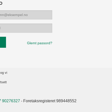
O
Glemt passord?
 og vi
tsett
7 90276327
- Foretaksregisteret 989448552