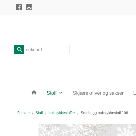
Gå
Lukk
til
innholdet
Produkter
Stoff
Skjærekniver og sakser
L
Forside
Stoff
bakstykkestoffer
Snøfnugg bakstykkestoff 108