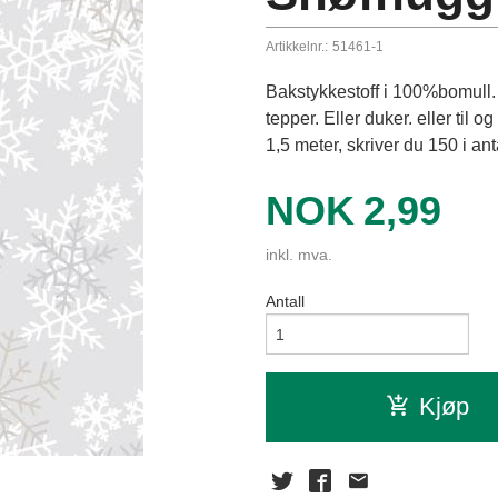
Artikkelnr.:
51461-1
Bakstykkestoff i 100%bomull. 
tepper. Eller duker. eller til o
1,5 meter, skriver du 150 i anta
Pris
NOK
2,99
inkl. mva.
Antall
Kjøp