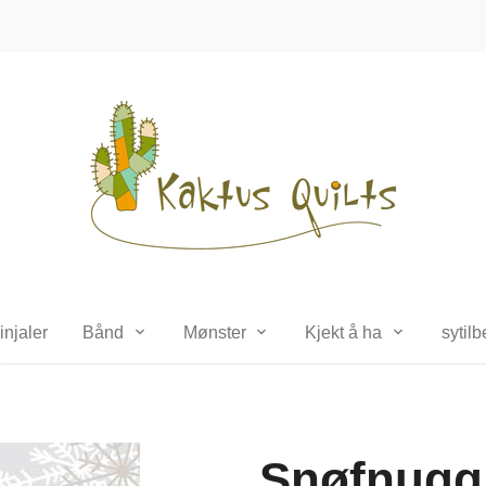
injaler
Bånd
Mønster
Kjekt å ha
sytil
Snøfnugg 