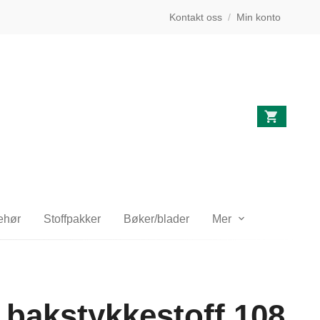
Kontakt oss
/
Min konto
behør
Stoffpakker
Bøker/blader
Mer
bakstykkestoff 108