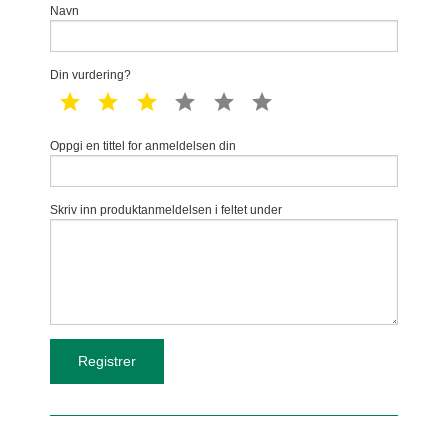
Navn
Din vurdering?
1 star
2 star
3 star
4 star
5 star
6 star
Oppgi en tittel for anmeldelsen din
Skriv inn produktanmeldelsen i feltet under