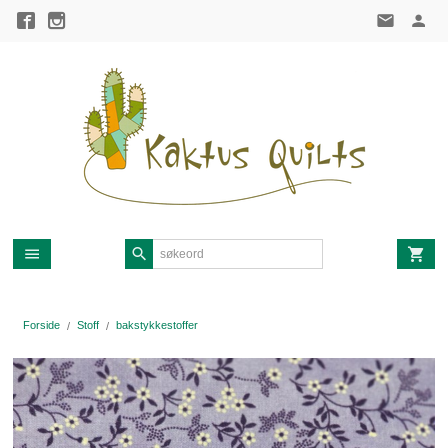
Gå
til
innholdet
Forside
Stoff
bakstykkestoffer