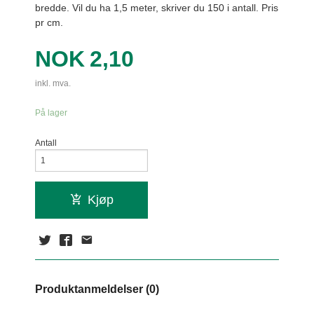
bredde. Vil du ha 1,5 meter, skriver du 150 i antall. Pris
pr cm.
Pris
NOK
2,10
inkl. mva.
På lager
Antall
Kjøp
Produktanmeldelser (0)