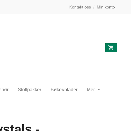
Kontakt oss
/
Min konto
behør
Stoffpakker
Bøker/blader
Mer
stals -