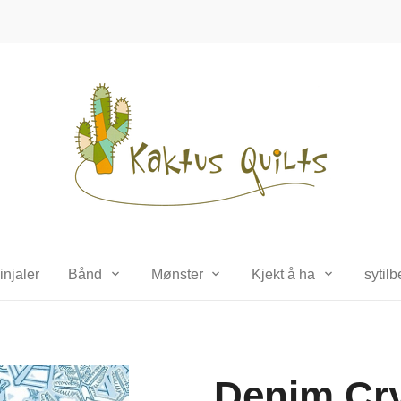
injaler
Bånd
Mønster
Kjekt å ha
sytil
Denim Cry