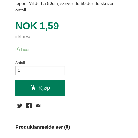
teppe. Vil du ha 50cm, skriver du 50 der du skriver
antall.
Pris
NOK
1,59
inkl. mva.
På lager
Antall
Kjøp
Produktanmeldelser (0)