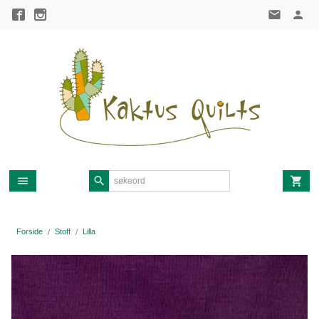
Gå
til
innholdet
Forside
Stoff
Lilla