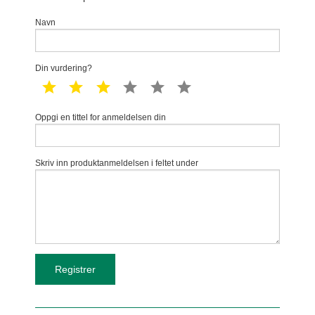
Navn
Din vurdering?
1 star
2 star
3 star
4 star
5 star
6 star
Oppgi en tittel for anmeldelsen din
Skriv inn produktanmeldelsen i feltet under