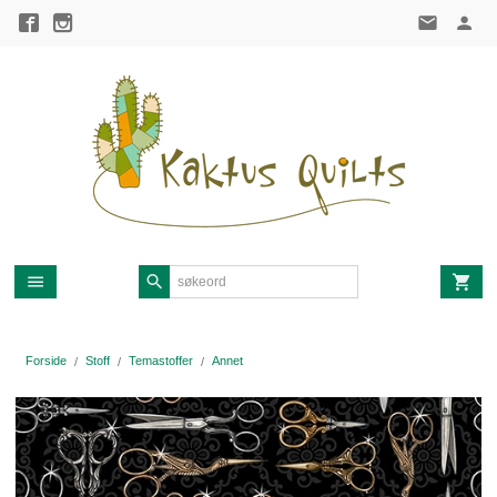
Gå
til
innholdet
Forside
Stoff
Temastoffer
Annet