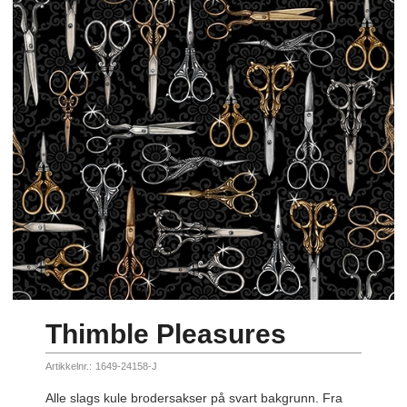
Thimble Pleasures
Artikkelnr.:
1649-24158-J
Alle slags kule brodersakser på svart bakgrunn. Fra