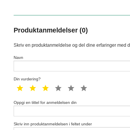
Produktanmeldelser (0)
Skriv en produktanmeldelse og del dine erfaringer med d
Navn
Din vurdering?
1 star
2 star
3 star
4 star
5 star
6 star
Oppgi en tittel for anmeldelsen din
Skriv inn produktanmeldelsen i feltet under