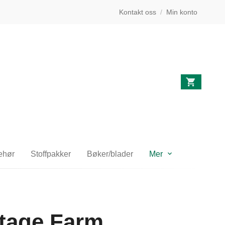
Kontakt oss
/
Min konto
behør
Stoffpakker
Bøker/blader
Mer
tage Farm