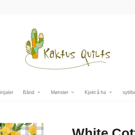
injaler
Bånd
Mønster
Kjekt å ha
sytil
White Cot