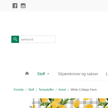
Gå
Lukk
til
innholdet
Produkter
Stoff
Skjærekniver og sakser
L
Forside
Stoff
Temastoffer
Annet
White Cottage Farm