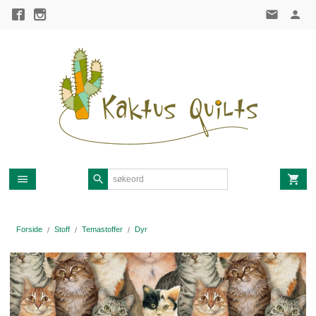
Gå
til
innholdet
Forside
Stoff
Temastoffer
Dyr