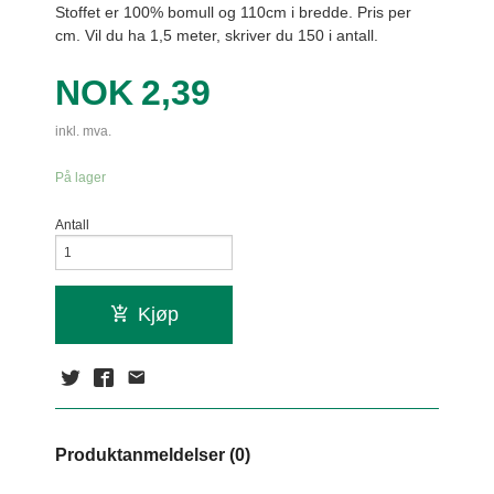
Stoffet er 100% bomull og 110cm i bredde. Pris per
cm. Vil du ha 1,5 meter, skriver du 150 i antall.
Pris
NOK
2,39
inkl. mva.
På lager
Antall
Kjøp
Produktanmeldelser (0)