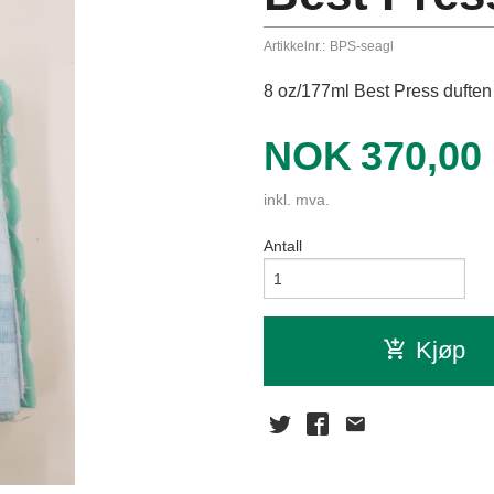
Artikkelnr.:
BPS-seagl
8 oz/177ml Best Press duften 
Pris
NOK
370,00
inkl. mva.
Antall
Kjøp