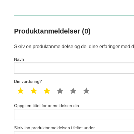
Produktanmeldelser (0)
Skriv en produktanmeldelse og del dine erfaringer med d
Navn
Din vurdering?
1 star
2 star
3 star
4 star
5 star
6 star
Oppgi en tittel for anmeldelsen din
Skriv inn produktanmeldelsen i feltet under