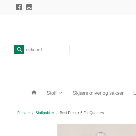
Gå
Lukk
til
innholdet
Produkter
Stoff
Skjærekniver og sakser
L
Forside
Stoffpakker
Best Press+ 5 Fat Quarters