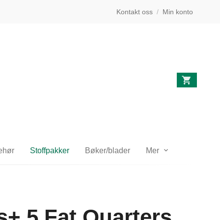
Kontakt oss
/
Min konto
behør
Stoffpakker
Bøker/blader
Mer
s+ 5 Fat Quarters