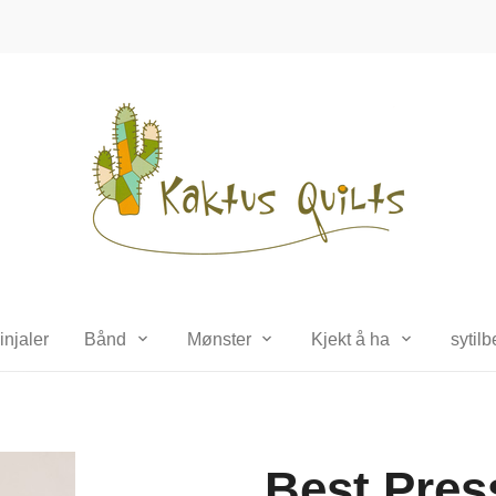
injaler
Bånd
Mønster
Kjekt å ha
sytil
Best Pres