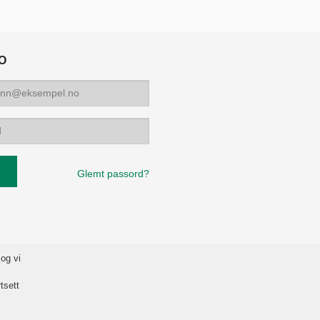
O
Glemt passord?
 og vi
tsett