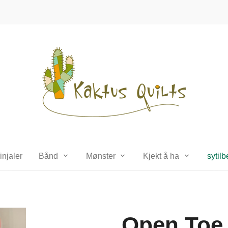
injaler
Bånd
Mønster
Kjekt å ha
sytil
Open Toe 