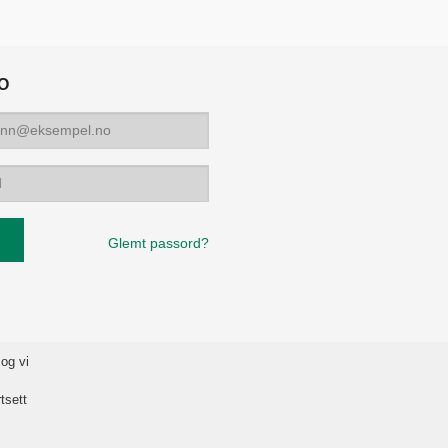
O
Glemt passord?
 og vi
tsett