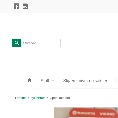
Gå
Lukk
til
innholdet
Produkter
Stoff
Skjærekniver og sakser
L
Forside
sytilbehør
Open Toe foot