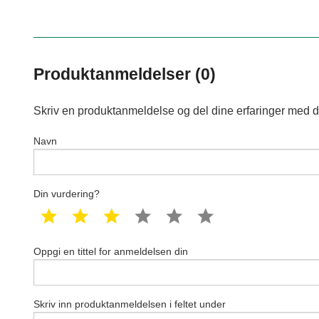
Produktanmeldelser (0)
Skriv en produktanmeldelse og del dine erfaringer med d
Navn
Din vurdering?
1 star
2 star
3 star
4 star
5 star
6 star
Oppgi en tittel for anmeldelsen din
Skriv inn produktanmeldelsen i feltet under