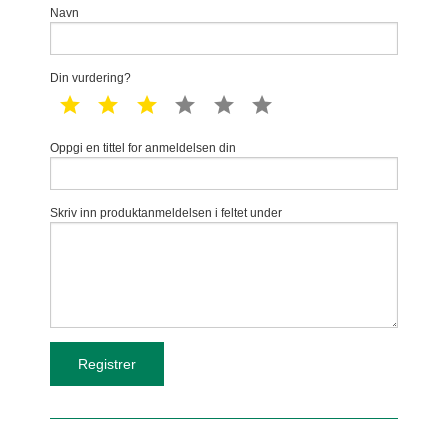
Navn
Din vurdering?
1 star
2 star
3 star
4 star
5 star
6 star
Oppgi en tittel for anmeldelsen din
Skriv inn produktanmeldelsen i feltet under