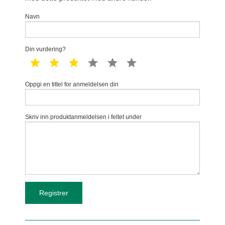
Navn
Din vurdering?
1 star
2 star
3 star
4 star
5 star
6 star
Oppgi en tittel for anmeldelsen din
Skriv inn produktanmeldelsen i feltet under