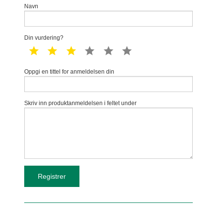
Navn
Din vurdering?
1 star
2 star
3 star
4 star
5 star
6 star
Oppgi en tittel for anmeldelsen din
Skriv inn produktanmeldelsen i feltet under